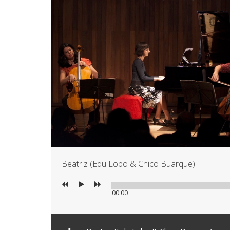
Beatriz (Edu Lobo & Chico Buarque)
00:00