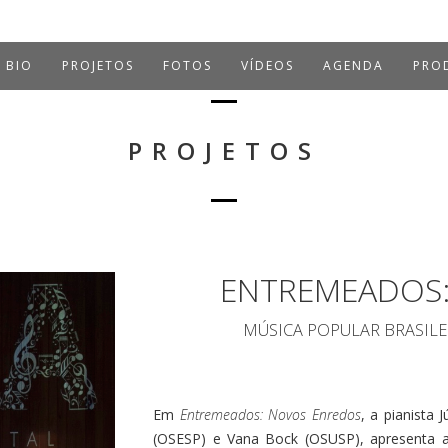
BIO
PROJETOS
FOTOS
VÍDEOS
AGENDA
PROD
PROJETOS
ENTREMEADOS
MÚSICA POPULAR BRASILE
Em
Entremeados: Novos Enredos
, a pianista 
(OSESP) e Vana Bock (OSUSP), apresenta ar