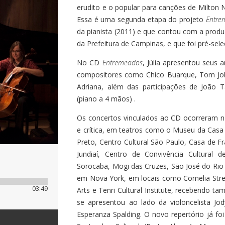
erudito e o popular para canções de Milton
Essa é uma segunda etapa do projeto
Entre
da pianista (2011) e que contou com a prod
da Prefeitura de Campinas, e que foi pré-sel
No CD
Entremeados
, Júlia apresentou seus 
compositores como Chico Buarque, Tom Jobi
Adriana, além das participações de João T
(piano a 4 mãos) .
Os concertos vinculados ao CD ocorreram n
e crítica, em teatros como o Museu da Casa B
Preto, Centro Cultural São Paulo, Casa de 
Jundiaí, Centro de Convivência Cultural 
Sorocaba, Mogi das Cruzes, São José do Rio
em Nova York, em locais como Cornelia Stre
03:49
Arts e Tenri Cultural Institute, recebendo t
se apresentou ao lado da violoncelista J
Esperanza Spalding. O novo repertório já fo