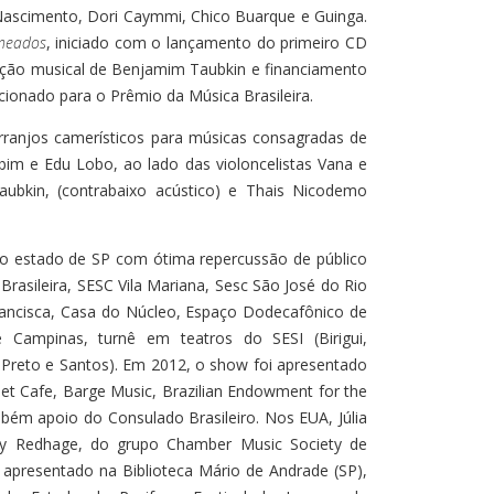
 Nascimento, Dori Caymmi, Chico Buarque e Guinga.
meados
, iniciado com o lançamento do primeiro CD
ução musical de Benjamim Taubkin e financiamento
ecionado para o Prêmio da Música Brasileira.
arranjos camerísticos para músicas consagradas de
m e Edu Lobo, ao lado das violoncelistas Vana e
aubkin, (contrabaixo acústico) e Thais Nicodemo
o estado de SP com ótima repercussão de público
rasileira, SESC Vila Mariana, Sesc São José do Rio
Francisca, Casa do Núcleo, Espaço Dodecafônico de
de Campinas, turnê em teatros do SESI (Birigui,
 Preto e Santos). Em 2012, o show foi apresentado
et Cafe, Barge Music, Brazilian Endowment for the
ambém apoio do Consulado Brasileiro. Nos EUA, Júlia
ody Redhage, do grupo Chamber Music Society de
i apresentado na Biblioteca Mário de Andrade (SP),